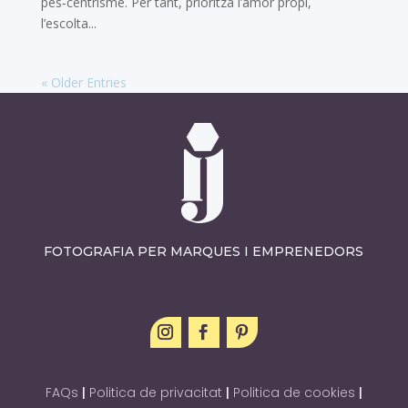
pes‑centrisme. Per tant, prioritza l’amor propi,
l’escolta...
« Older Entries
FOTOGRAFIA PER MARQUES I EMPRENEDORS
FAQs
|
Politica de privacitat
|
Politica de cookies
|